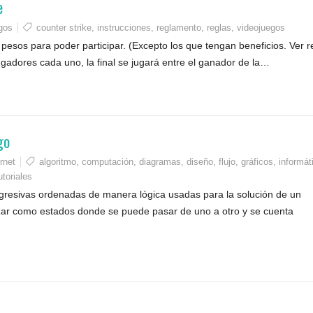
e
gos
counter strike
,
instrucciones
,
reglamento
,
reglas
,
videojuegos
pesos para poder participar. (Excepto los que tengan beneficios. Ver r
gadores cada uno, la final se jugará entre el ganador de la…
go
rnet
algoritmo
,
computación
,
diagramas
,
diseño
,
flujo
,
gráficos
,
informát
utoriales
ogresivas ordenadas de manera lógica usadas para la solución de un
izar como estados donde se puede pasar de uno a otro y se cuenta