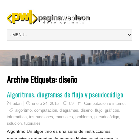
Archivo Etiqueta:
diseño
Algoritmos, diagramas de flujo y pseudocódigo
adan
enero 24, 2015
89
Computación e internet
algoritmo
,
computación
,
diagramas
,
diseño
,
flujo
,
gráficos
,
informática
,
instrucciones
,
manuales
,
problema
,
pseudocódigo
,
solución
,
tutoriales
Algoritmo Un algoritmo es una serie de instrucciones
progresivas ordenadas de manera lógica usadas para la