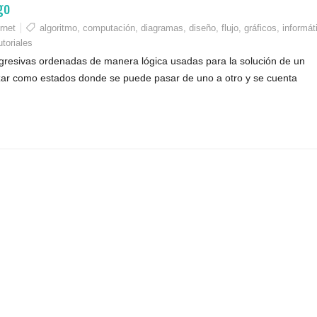
go
rnet
algoritmo
,
computación
,
diagramas
,
diseño
,
flujo
,
gráficos
,
informát
utoriales
ogresivas ordenadas de manera lógica usadas para la solución de un
izar como estados donde se puede pasar de uno a otro y se cuenta