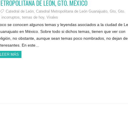
ETROPOLITANA DE LEÓN, GTO. MÉXICO
Catedral de León
,
Catedral Metropolitana de León Guanajuato
,
Gto
,
Gto.
 incorruptos
,
temas de hoy
,
Virales
oco se conocen algunos temas y leyendas asociados a la ciudad de L
uanajuato en México. Sobre todo si dichos temas, tienen que ver con
eligión, no obstante, aunque sean temas poco nombrados, no dejan de
nteresantes. En este…
LEER MÁS