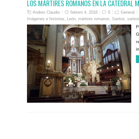
LOS MÁRTIRES ROMANOS EN LA CATEDRAL M
Andres Claudio
febrero 4, 2018
0
General
Imágenes e historias
,
León
,
mártires romanos
,
Santos
,
santos
P
G
r
i