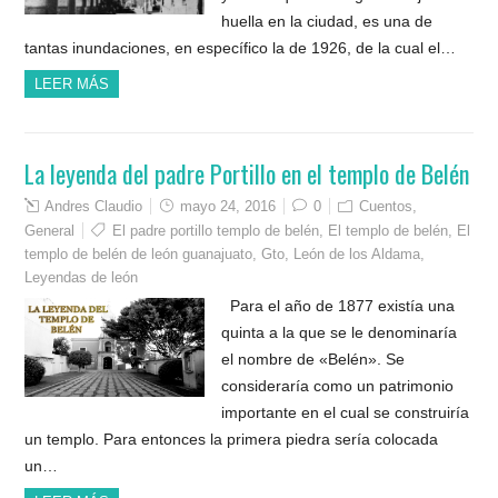
huella en la ciudad, es una de
tantas inundaciones, en específico la de 1926, de la cual el…
LEER MÁS
La leyenda del padre Portillo en el templo de Belén
Andres Claudio
mayo 24, 2016
0
Cuentos
,
General
El padre portillo templo de belén
,
El templo de belén
,
El
templo de belén de león guanajuato
,
Gto
,
León de los Aldama
,
Leyendas de león
Para el año de 1877 existía una
quinta a la que se le denominaría
el nombre de «Belén». Se
consideraría como un patrimonio
importante en el cual se construiría
un templo. Para entonces la primera piedra sería colocada
un…