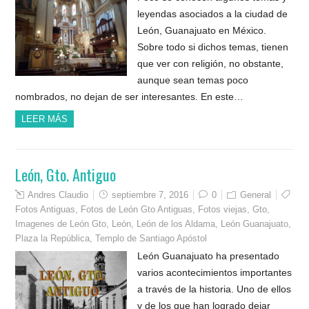
leyendas asociados a la ciudad de
León, Guanajuato en México.
Sobre todo si dichos temas, tienen
que ver con religión, no obstante,
aunque sean temas poco
nombrados, no dejan de ser interesantes. En este…
LEER MÁS
León, Gto. Antiguo
Andres Claudio
septiembre 7, 2016
0
General
Fotos Antiguas
,
Fotos de León Gto Antiguas
,
Fotos viejas
,
Gto
,
Imagenes de León Gto
,
León
,
León de los Aldama
,
León Guanajuato
,
Plaza la República
,
Templo de Santiago Apóstol
León Guanajuato ha presentado
varios acontecimientos importantes
a través de la historia. Uno de ellos
y de los que han logrado dejar