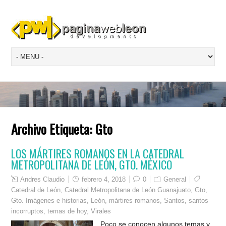
Archivo Etiqueta:
Gto
LOS MÁRTIRES ROMANOS EN LA CATEDRAL
METROPOLITANA DE LEÓN, GTO. MÉXICO
Andres Claudio
febrero 4, 2018
0
General
Catedral de León
,
Catedral Metropolitana de León Guanajuato
,
Gto
,
Gto. Imágenes e historias
,
León
,
mártires romanos
,
Santos
,
santos
incorruptos
,
temas de hoy
,
Virales
Poco se conocen algunos temas y