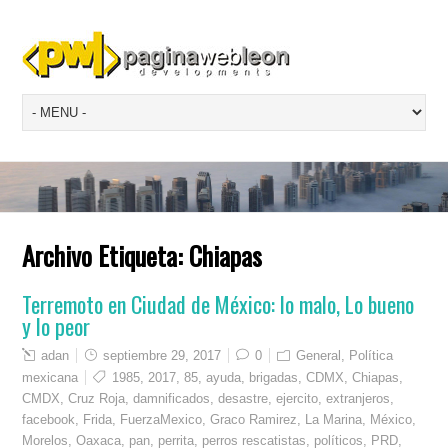
Archivo Etiqueta:
Chiapas
Terremoto en Ciudad de México: lo malo, Lo bueno
y lo peor
adan
septiembre 29, 2017
0
General
,
Política
mexicana
1985
,
2017
,
85
,
ayuda
,
brigadas
,
CDMX
,
Chiapas
,
CMDX
,
Cruz Roja
,
damnificados
,
desastre
,
ejercito
,
extranjeros
,
facebook
,
Frida
,
FuerzaMexico
,
Graco Ramirez
,
La Marina
,
México
,
Morelos
,
Oaxaca
,
pan
,
perrita
,
perros rescatistas
,
políticos
,
PRD
,