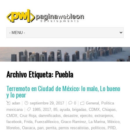
Archivo Etiqueta:
Puebla
Terremoto en Ciudad de México: lo malo, Lo bueno
y lo peor
adan
septiembre 29, 2017
0
General
,
Política
mexicana
1985
,
2017
,
85
,
ayuda
,
brigadas
,
CDMX
,
Chiapas
,
CMDX
,
Cruz Roja
,
damnificados
,
desastre
,
ejercito
,
extranjeros
,
facebook
,
Frida
,
FuerzaMexico
,
Graco Ramirez
,
La Marina
,
México
,
Morelos
,
Oaxaca
,
pan
,
perrita
,
perros rescatistas
,
políticos
,
PRD
,