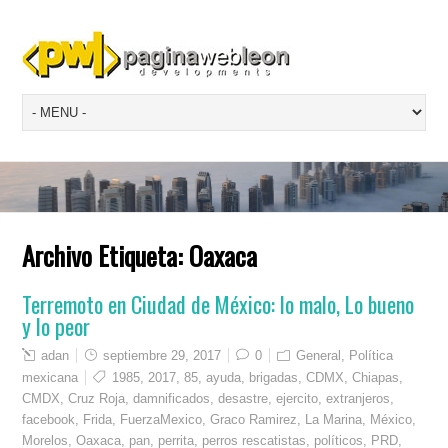
Archivo Etiqueta:
Oaxaca
Terremoto en Ciudad de México: lo malo, Lo bueno
y lo peor
adan
septiembre 29, 2017
0
General
,
Política
mexicana
1985
,
2017
,
85
,
ayuda
,
brigadas
,
CDMX
,
Chiapas
,
CMDX
,
Cruz Roja
,
damnificados
,
desastre
,
ejercito
,
extranjeros
,
facebook
,
Frida
,
FuerzaMexico
,
Graco Ramirez
,
La Marina
,
México
,
Morelos
,
Oaxaca
,
pan
,
perrita
,
perros rescatistas
,
políticos
,
PRD
,