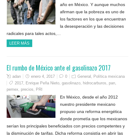
año en México. Y aunque muchos
afirman que la pobreza es uno de
los factores en los que encuentran
la desesperación y las decisiones
radicales para tales actos,…
LEER MÁS
El rumbo de México ante el gasolinazo 2017
adan
enero 4, 2017
0
General
,
Política mexicana
2017
,
Enrique Peña Nieto
,
gasolinazo
,
hidrocarburos
,
pan
,
pemex
,
precios
,
PRI
En México, desde el año 2012
nuestro presidente mexicano
propuso una reforma energética
donde prometía que los mexicanos
serían los principales beneficiados con precios competentes y
la disminución de tarifas. Dicha reforma consistía en abrir las