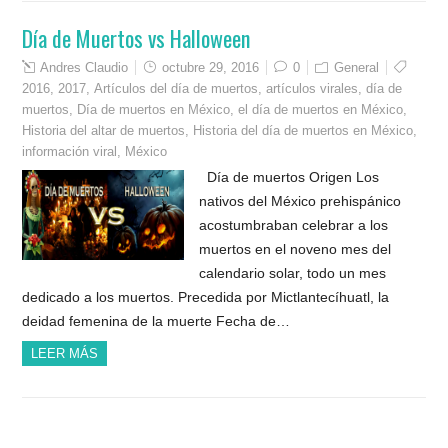
Día de Muertos vs Halloween
Andres Claudio
octubre 29, 2016
0
General
2016
,
2017
,
Artículos del día de muertos
,
artículos virales
,
día de
muertos
,
Día de muertos en México
,
el día de muertos en México
,
Historia del altar de muertos
,
Historia del día de muertos en México
,
información viral
,
México
Día de muertos Origen Los
nativos del México prehispánico
acostumbraban celebrar a los
muertos en el noveno mes del
calendario solar, todo un mes
dedicado a los muertos. Precedida por Mictlantecíhuatl, la
deidad femenina de la muerte Fecha de…
LEER MÁS