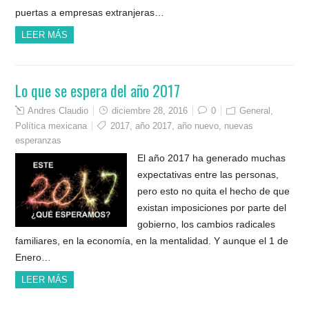
puertas a empresas extranjeras…
LEER MÁS
Lo que se espera del año 2017
Andres Claudio
diciembre 28, 2016
0
General
,
Política mexicana
2017
,
año 2017
,
año nuevo
,
nuevas
esperanzas
El año 2017 ha generado muchas
expectativas entre las personas,
pero esto no quita el hecho de que
existan imposiciones por parte del
gobierno, los cambios radicales
familiares, en la economía, en la mentalidad. Y aunque el 1 de
Enero…
LEER MÁS