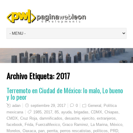
Archivo Etiqueta:
2017
Terremoto en Ciudad de México: lo malo, Lo bueno
y lo peor
adan
septiembre 29, 2017
0
General
,
Política
mexicana
1985
,
2017
,
85
,
ayuda
,
brigadas
,
CDMX
,
Chiapas
,
CMDX
,
Cruz Roja
,
damnificados
,
desastre
,
ejercito
,
extranjeros
,
facebook
,
Frida
,
FuerzaMexico
,
Graco Ramirez
,
La Marina
,
México
,
Morelos
,
Oaxaca
,
pan
,
perrita
,
perros rescatistas
,
políticos
,
PRD
,