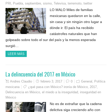
PRI
,
Puebla
,
septiembre
,
sismo
,
Televisa
,
terremoto
,
twitter
LO MALO Miles de familias
mexicanas quedaron en la calle,
sin casa y sin ningún otro lugar a
dónde ir. El país ha recibido
catástrofes naturales que han
golpeado sobre todo el sur del país y la menos esperada
surgió…
LEER MÁS
La delincuencia del 2017 en México
Andres Claudio
febrero 3, 2017
0
General
,
Política
mexicana
¿qué pasa con México? ironía de México
,
2017
,
Delincuencia en México
,
el miedo a la inseguridad
,
inseguridad en
México
No es de extrañar que la cadena
delictiva siga creciendo año con